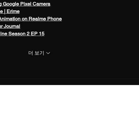
g Google Pixel Camera
me | Erime
Animation on Realme Phone
ur Journal
line Season 2 EP 15
더 보기
info@mysite.com
©2024 by 메이플랜드메소-거래소. Proudly created with
Wix.com