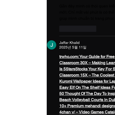
Gần đây mình có thói quen kiể
mới. Chỉ mất vài phút là có th
giúp mình chuẩn bị trang phục 
좋아요
답글
Jaffar Khalid
2025년 5월 11일
trwho.com
: Your Guide for Fre
Classroom 30X – Making Lear
Is 5StarsStocks Your Key For 
Classroom 15X – The Coolest
Kuromi Wallpaper Ideas for L
Easy Elf On The Shelf Ideas F
50 Thought Of The Day To Ins
Beach Volleyball Courts in Du
10+ Premium mehandi designs
4chan v/ – Video Games Cata