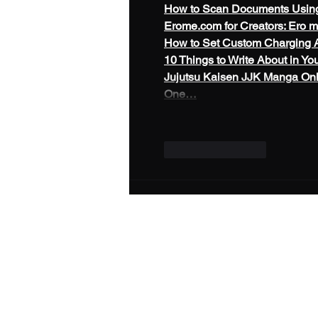
How to Scan Documents Usin
Erome.com
 for Creators: Ero 
How to Set Custom Charging 
10 Things to Write About in Yo
Jujutsu Kaisen JJK Manga On
One…
좋아요
답글