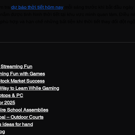
m tra 
dự báo thời tiết hôm nay
 mỗi sáng trước khi bắt đầu ngày 
ể nắm được tình hình thời tiết tại khu vực mình quan tâm. Điều n
phù hợp và hạn chế những bất tiện khi thời tiết thay đổi đột ngộ
e Streaming Fun
ning Fun with Games
Stock Market Success
 Way to Learn While Gaming
aptops & PC
or 2025
pire School Assemblies
bai – Outdoor Courts
 ideas for hand
log