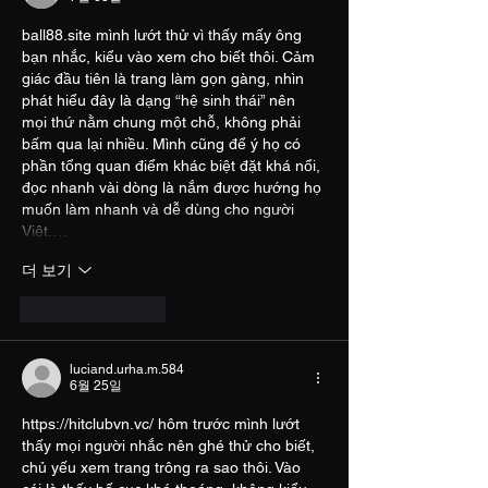
ball88.site
 mình lướt thử vì thấy mấy ông 
bạn nhắc, kiểu vào xem cho biết thôi. Cảm 
giác đầu tiên là trang làm gọn gàng, nhìn 
phát hiểu đây là dạng “hệ sinh thái” nên 
mọi thứ nằm chung một chỗ, không phải 
bấm qua lại nhiều. Mình cũng để ý họ có 
phần tổng quan điểm khác biệt đặt khá nổi, 
đọc nhanh vài dòng là nắm được hướng họ 
muốn làm nhanh và dễ dùng cho người 
Việt.…
더 보기
좋아요
답글
luciand.urha.m.584
6월 25일
https://hitclubvn.vc/
 hôm trước mình lướt 
thấy mọi người nhắc nên ghé thử cho biết, 
chủ yếu xem trang trông ra sao thôi. Vào 