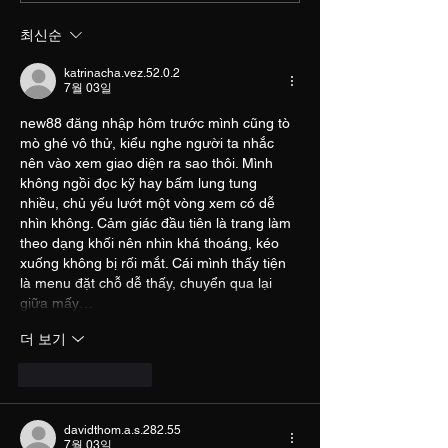
로, 전투 중에 체력이 줄어들었
반적으로 30레벨 
최신순
을 때 즉시 사용할 수 있습니
합니다. 거래소 NP
다. HP 회복량은 물약의 종류
임 내에서 거래소
katrinacha.vez.52.0.2
에 따라...
NPC를...
7월 03일
new88 đăng nhập
 hôm trước mình cũng tò 
mò ghé vô thử, kiểu nghe người ta nhắc 
nên vào xem giao diện ra sao thôi. Mình 
không ngồi đọc kỹ hay bấm lung tung 
nhiều, chủ yếu lướt một vòng xem có dễ 
nhìn không. Cảm giác đầu tiên là trang làm 
theo dạng khối nên nhìn khá thoáng, kéo 
xuống không bị rối mắt. Cái mình thấy tiện 
là menu đặt chỗ dễ thấy, chuyển qua lại 
giữa mấy…
더 보기
좋아요
답글
davidthom.a.s.282.55
7월 03일