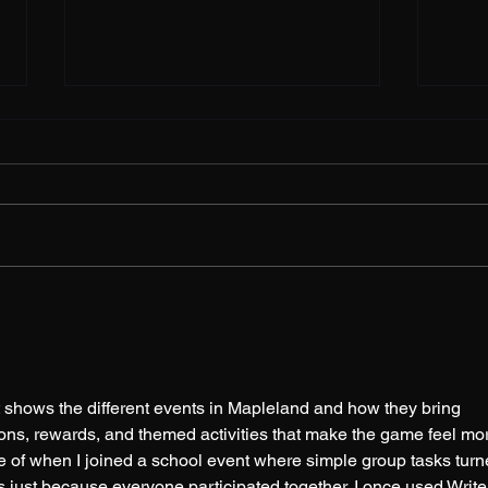
메이플랜드 어떤 물약을 사용
메이
하면 전투에서 생존할 수 있을
용하
까요?
메이플랜드에서 전투에서 생존을
메이
위해 사용할 수 있는 물약은 여러
려면 
가지가 있습니다. 주요 물약은 다
캐릭터
음과 같습니다: HP 물약: 체력을
보통 
회복하는 물약으로, 전투 중에 체
성화됩
력이 줄어들었을 때 즉시 사용할
이상이
수 있습니다. HP 회복량은 물약의
찾기:
종류에 따라...
하는 N
t shows the different events in Mapleland and how they bring 
ions, rewards, and themed activities that make the game feel mo
me of when I joined a school event where simple group tasks turn
just because everyone participated together. I once used 
Write