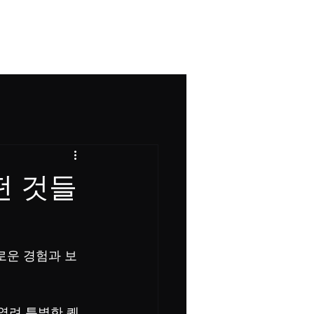
그
떤 것들
운 경험과 보
 열려 특별한 퀘