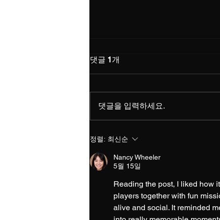
메이플랜드에서 레벨 상승에
댓글 1개
도움이 되는 퀘스트는 어떤 게
있어?
메이플랜드에서 레벨 상승에 도움
이 되는 퀘스트는 다음과 같습니
댓글을 입력하세요.
다: 일일 퀘스트: 매일 수행할 수 있
는 퀘스트로, 경험치와 아이템 보
상을 제공합니다. 특히, '일일 퀘스
정렬:
최신순
트'는 꾸준히 레벨업에 큰 도움이
됩니다. 주간 퀘스트: 주간으로 주
Nancy Wheeler
5월 15일
어지는...
Reading the post, I liked how i
players together with fun miss
alive and social. It reminded 
into really memorable moments 