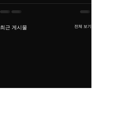
전체 보기
최근 게시물
메이플랜드 어떤 물약을
메이플랜드에서