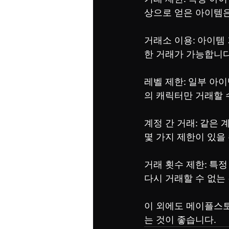
상으로 얻은 아이템은
거래소 이용: 아이템
한 거래가 가능합니다
레벨 제한: 일부 아
의 캐릭터만 거래할 
계정 간 거래: 같은
몇 가지 제한이 있을
거래 횟수 제한: 특정
다시 거래할 수 없는
이 외에도 메이플스토
는 것이 좋습니다.